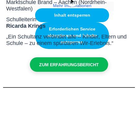
Marktschule Brand – Aachen (Nordrhein-
Mehr Informationen
Westfalen)
Inhalt entsperren
Schulleiterin
Ricarda Krings
Erforderlichen Service
akzeptieren und Inhalte
„Ein Schultanz verbindet alle – Kinder, Eltern und
entsperren
Schule – zu einem spürbaren Wir-Erlebnis.“
ZUM ERFAHRUNGSBERICHT