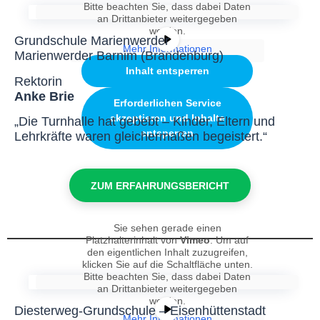
Bitte beachten Sie, dass dabei Daten
an Drittanbieter weitergegeben
werden.
Grundschule Marienwerder
Mehr Informationen
Marienwerder Barnim (Brandenburg)
Inhalt entsperren
Rektorin
Anke Brie
Erforderlichen Service
akzeptieren und Inhalte
„Die Turnhalle hat gebebt – Kinder, Eltern und
entsperren
Lehrkräfte waren gleichermaßen begeistert.“
ZUM ERFAHRUNGSBERICHT
Sie sehen gerade einen
Platzhalterinhalt von
Vimeo
. Um auf
den eigentlichen Inhalt zuzugreifen,
klicken Sie auf die Schaltfläche unten.
Bitte beachten Sie, dass dabei Daten
an Drittanbieter weitergegeben
werden.
Diesterweg-Grundschule – Eisenhüttenstadt
Mehr Informationen