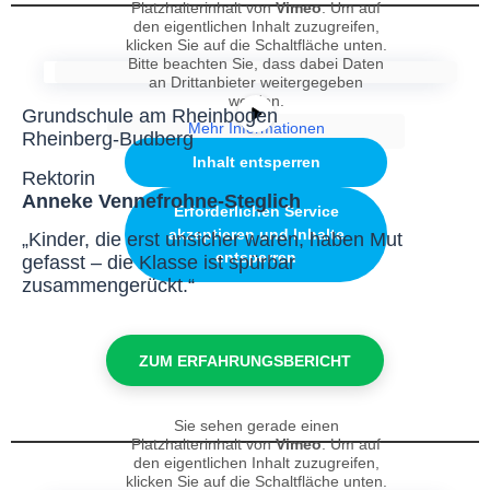
Platzhalterinhalt von
Vimeo
. Um auf
den eigentlichen Inhalt zuzugreifen,
klicken Sie auf die Schaltfläche unten.
Bitte beachten Sie, dass dabei Daten
an Drittanbieter weitergegeben
werden.
Grundschule am Rheinbogen
Mehr Informationen
Rheinberg-Budberg
Inhalt entsperren
Rektorin
Anneke Vennefrohne-Steglich
Erforderlichen Service
akzeptieren und Inhalte
„Kinder, die erst unsicher waren, haben Mut
entsperren
gefasst – die Klasse ist spürbar
zusammengerückt.“
ZUM ERFAHRUNGSBERICHT
Sie sehen gerade einen
Platzhalterinhalt von
Vimeo
. Um auf
den eigentlichen Inhalt zuzugreifen,
klicken Sie auf die Schaltfläche unten.