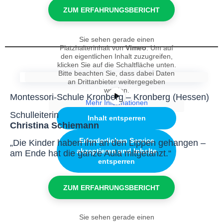
ZUM ERFAHRUNGSBERICHT
Sie sehen gerade einen
Platzhalterinhalt von
Vimeo
. Um auf
den eigentlichen Inhalt zuzugreifen,
klicken Sie auf die Schaltfläche unten.
Bitte beachten Sie, dass dabei Daten
an Drittanbieter weitergegeben
werden.
Montessori-Schule Kronberg – Kronberg (Hessen)
Mehr Informationen
Schulleiterin
Inhalt entsperren
Christina Schiemann
Erforderlichen Service
„Die Kinder haben ihn an den Lippen gehangen –
akzeptieren und Inhalte
am Ende hat die ganze Aula mitgetanzt.“
entsperren
ZUM ERFAHRUNGSBERICHT
Sie sehen gerade einen