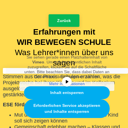
Zurück
Erfahrungen mit
WIR BEWEGEN SCHULE
Was Lehrer*innen über uns
Sie sehen gerade einen Platzhalterinhalt von
sagen
Vimeo
. Um auf den eigentlichen Inhalt
zuzugreifen, klicken Sie auf die Schaltfläche
unten. Bitte beachten Sie, dass dabei Daten an
Stimmen aus der Praxis: Schulen erzählen, was die
Drittanbieter weitergegeben werden.
Projektwoche bei ihren Kindern und im Kollegium
Mehr Informationen
ausgelöst hat – von neuen Erfahrungen bis zu
Inhalt entsperren
gestärkter Gemeinschaft.
ESE fördern
Erforderlichen Service akzeptieren
und Inhalte entsperren
Mut und Selbstvertrauen stärken – jedes Kind
soll sich zeigen können
Gemeinschaft erlebbar machen – Klassen und