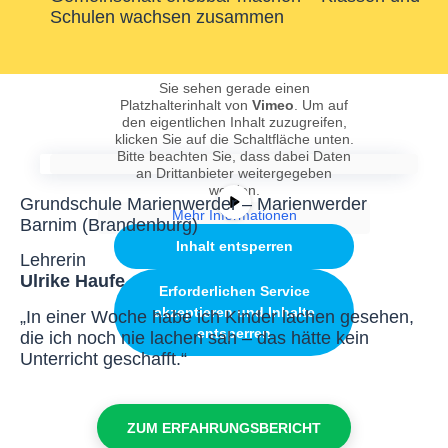
Schulen wachsen zusammen
Sie sehen gerade einen
Platzhalterinhalt von
Vimeo
. Um auf
den eigentlichen Inhalt zuzugreifen,
klicken Sie auf die Schaltfläche unten.
Bitte beachten Sie, dass dabei Daten
an Drittanbieter weitergegeben
werden.
Grundschule Marienwerder – Marienwerder
Mehr Informationen
Barnim (Brandenburg)
Inhalt entsperren
Lehrerin
Ulrike Haufe
Erforderlichen Service
akzeptieren und Inhalte
„In einer Woche habe ich Kinder lachen gesehen,
entsperren
die ich noch nie lachen sah – das hätte kein
Unterricht geschafft.“
ZUM ERFAHRUNGSBERICHT