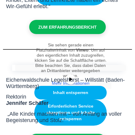
Wir-Gefühl erlebt.“
ZUM ERFAHRUNGSBERICHT
Sie sehen gerade einen
Platzhalterinhalt von
Vimeo
. Um auf
den eigentlichen Inhalt zuzugreifen,
klicken Sie auf die Schaltfläche unten.
Bitte beachten Sie, dass dabei Daten
an Drittanbieter weitergegeben
werden.
Eichenwaldschule Legelshurst – Willstätt (Baden-
Mehr Informationen
Württemberg)
Inhalt entsperren
Rektorin
Jennifer Schäfer
Erforderlichen Service
akzeptieren und Inhalte
„Alle Kinder machten mit – von Anfang an voller
entsperren
Begeisterung und Stolz.“