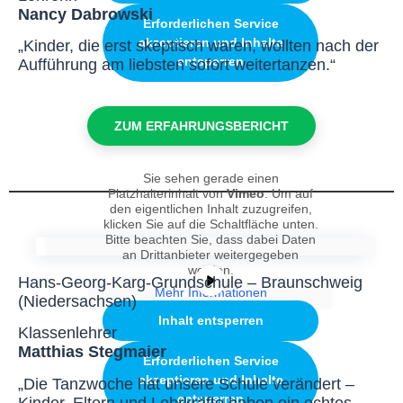
Nancy Dabrowski
Erforderlichen Service
akzeptieren und Inhalte
„Kinder, die erst skeptisch waren, wollten nach der
entsperren
Aufführung am liebsten sofort weitertanzen.“
ZUM ERFAHRUNGSBERICHT
Sie sehen gerade einen
Platzhalterinhalt von
Vimeo
. Um auf
den eigentlichen Inhalt zuzugreifen,
klicken Sie auf die Schaltfläche unten.
Bitte beachten Sie, dass dabei Daten
an Drittanbieter weitergegeben
werden.
Hans-Georg-Karg-Grundschule – Braunschweig
Mehr Informationen
(Niedersachsen)
Inhalt entsperren
Klassenlehrer
Matthias Stegmaier
Erforderlichen Service
akzeptieren und Inhalte
„Die Tanzwoche hat unsere Schule verändert –
entsperren
Kinder, Eltern und Lehrkräfte haben ein echtes