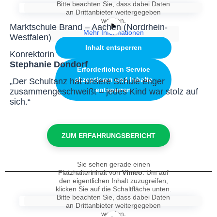
Bitte beachten Sie, dass dabei Daten
an Drittanbieter weitergegeben
werden.
Marktschule Brand – Aachen (Nordrhein-
Mehr Informationen
Westfalen)
Inhalt entsperren
Konrektorin
Stephanie Dondorf
Erforderlichen Service
akzeptieren und Inhalte
„Der Schultanz hat unsere Schule enger
entsperren
zusammengeschweißt – jedes Kind war stolz auf
sich.“
ZUM ERFAHRUNGSBERICHT
Sie sehen gerade einen
Platzhalterinhalt von
Vimeo
. Um auf
den eigentlichen Inhalt zuzugreifen,
klicken Sie auf die Schaltfläche unten.
Bitte beachten Sie, dass dabei Daten
an Drittanbieter weitergegeben
werden.