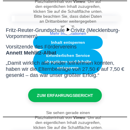
Platzhalterinhalt von
Vimeo
. Um auf
den eigentlichen Inhalt zuzugreifen,
klicken Sie auf die Schaltfläche unten.
Bitte beachten Sie, dass dabei Daten
an Drittanbieter weitergegeben
werden.
Fritz-Reuter-Grundschule – Crivitz (Mecklenburg-
Mehr Informationen
Vorpommern)
Inhalt entsperren
Vorsitzende des Fördervereins
Annett Mehlitz-Albat
Erforderlichen Service
akzeptieren und Inhalte
„Damit wirklich alle Kinder teilnehmen konnten,
entsperren
haben wir die Elternbeiträge von 27,50 € auf 7,50 €
gesenkt – das war unser größter Erfolg.“
ZUM ERFAHRUNGSBERICHT
Sie sehen gerade einen
Platzhalterinhalt von
Vimeo
. Um auf
den eigentlichen Inhalt zuzugreifen,
klicken Sie auf die Schaltfläche unten.