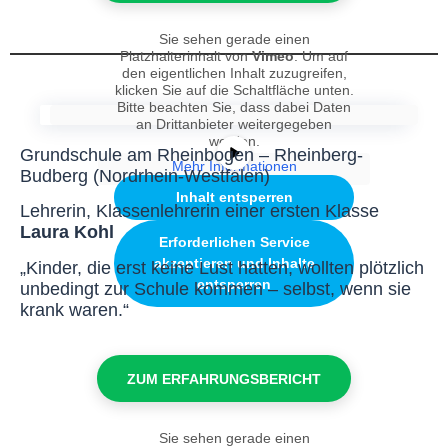
Sie sehen gerade einen
Platzhalterinhalt von
Vimeo
. Um auf
den eigentlichen Inhalt zuzugreifen,
klicken Sie auf die Schaltfläche unten.
Bitte beachten Sie, dass dabei Daten
an Drittanbieter weitergegeben
werden.
Grundschule am Rheinbogen – Rheinberg-
Mehr Informationen
Budberg (Nordrhein-Westfalen)
Inhalt entsperren
Lehrerin, Klassenlehrerin einer ersten Klasse
Laura Kohl
Erforderlichen Service
akzeptieren und Inhalte
„Kinder, die erst keine Lust hatten, wollten plötzlich
entsperren
unbedingt zur Schule kommen – selbst, wenn sie
krank waren.“
ZUM ERFAHRUNGSBERICHT
Sie sehen gerade einen