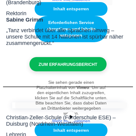
(Brandenburg)
Inhalt entsperren
Rektorin
Sabine Grimm
Erforderlichen Service
akzeptieren und Inhalte
„Tanz verbindet über alle Sprachen hinweg –
entsperren
unsere Schule mit 14 Nationen ist spürbar näher
zusammengerückt.“
ZUM ERFAHRUNGSBERICHT
Sie sehen gerade einen
Platzhalterinhalt von
Vimeo
. Um auf
den eigentlichen Inhalt zuzugreifen,
klicken Sie auf die Schaltfläche unten.
Bitte beachten Sie, dass dabei Daten
an Drittanbieter weitergegeben
werden.
Christian-Zeller-Schule (Förderschule ESE) –
Mehr Informationen
Duisburg (Nordrhein-Westfalen)
Inhalt entsperren
Lehrerin