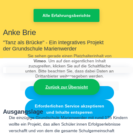
Alle Erfahrungsberichte
Аnke Brie
"Tanz als Brücke" - Ein integratives Projekt
der Grundschule Marienwerder
Sie sehen gerade einen Platzhalterinhalt von
Vimeo
. Um auf den eigentlichen Inhalt
zuzugreifen, klicken Sie auf die Schaltfläche
unten. Bitte beachten Sie, dass dabei Daten an
Drittanbieter weitergegeben werden.
Mehr Informationen
Zurück zur Übersicht
Inhalt entsperren
Erforderlichen Service akzeptieren
Ausgangslage
und Inhalte entsperren
Die einzügige Grundschule Marienwerder mit rund 135 Kindern
wollte ein Projekt, das allen Schüler:innen Erfolgserlebnisse
verschafft und von dem die gesamte Schulgemeinschaft