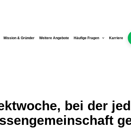
Mission & Gründer
Weitere Angebote
Häufige Fragen
Karriere
jektwoche, bei der je
ssengemeinschaft ge