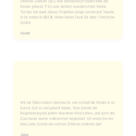
vielmals Danken 🥰✌🏻 Wie bombastisch haben bitte die
Kinder getanzt ?! Es war wirklich wunderschön! Meine
Tochter hat dank dieses Projektes einige versteckte Talente
in ihr entdeckt 😁💃🕺 Vielen lieben Dank für alles ! Herzliche
Grüße
Sedef
Wir als Eltern waren überrascht, wie schnell die Kinder in so
kurzer Zeit so viel gelernt haben. Man konnte die
Begeisterung bei jedem einzelnen Kind sehen, und auch die
Zuschauer waren vollkommen begeistert. Ich wünsche mir,
dass jede Schule ein solches Erlebnis erfahren darf.
Jana